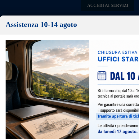
Skip to main content
ACCEDI AI SERVIZI
Assistenza 10-14 agoto
Comune di
Mediglia
Menu
Sportello Unico per l'Edilizia
Un Unico Sportello dove poter consultare la normativa,
scaricare la modulistica necessaria, presentare le pratiche
edilizie e consultare le pratiche presentate.
IN PRIMO PIANO
Ottobre 28, 2021