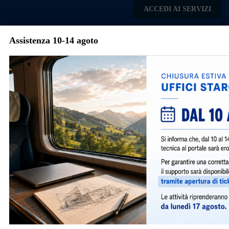
Skip to main content
ACCEDI AI SERVIZI
Assistenza 10-14 agoto
Comune di
Mediglia
Menu
Normativa Nazionale e
Regionale
In questa sezione è possibile consultare i
riferimenti normativi per i procedimenti
della Pubblica Amministrazione. Tutta la
normativa, Nazionale, Regionale è
costantemente aggiornata.