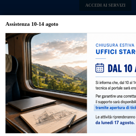
Skip to main content
ACCEDI AI SERVIZI
Assistenza 10-14 agoto
Comune di
Mediglia
Menu
Torna agli articoli
Avvisi e Notizie
Segnalazione certificata di agibilità
151
|
novembre 2, 2017
|
Notizie
|
Si comunica che dal 03 novembre 2017 le Segnalazioni
Certificate di Agibilità dovranno essere presentate
tramite il portale.