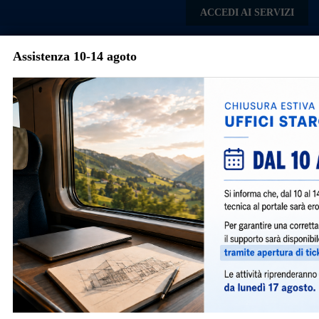
Skip to main content
ACCEDI AI SERVIZI
Assistenza 10-14 agoto
Comune di
Mediglia
Menu
Portale per la presentazione
delle istanze comunali in
digitale
Presenta qualsiasi istanza, a qualsiasi ora, in
qualsiasi luogo, da qualsiasi device.
Per usufruire di tutti i servizi offerti del Portale devi